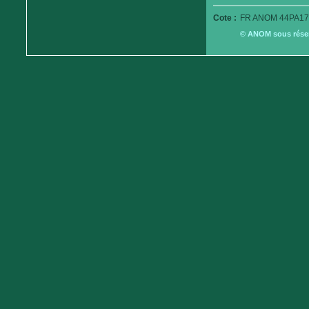
Cote :
FR ANOM 44PA17
© ANOM sous réserv