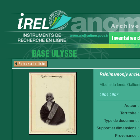
Rainimamonjy ancien
Album du fonds Gallieni
1904-1907
Auteur :
Territoire :
Type de document :
Support et dimensions :
Provenance :