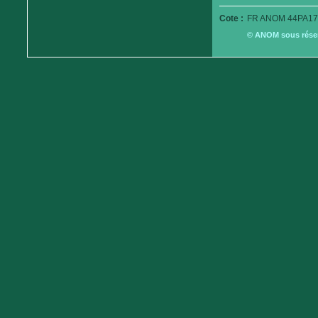
Cote :
FR ANOM 44PA17
© ANOM sous réserv