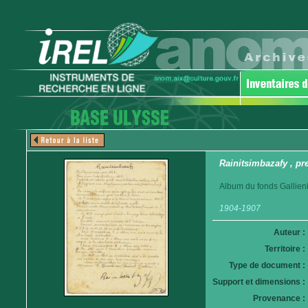
Rainitsimbazafy , pr
Album du fonds Gallieni
1904-1907
Auteur :
Territoire :
Type de document :
Support et dimensions :
Provenance :