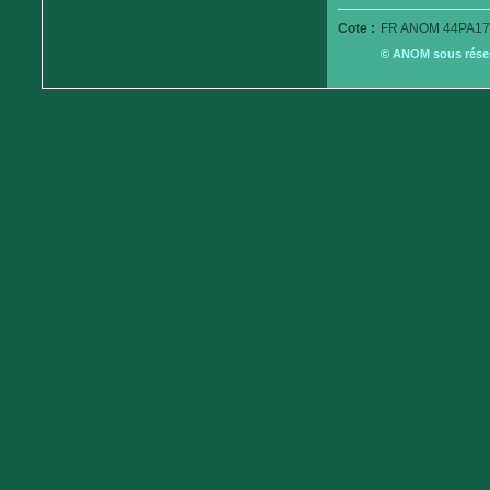
Cote :
FR ANOM 44PA17
© ANOM sous réserv