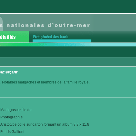
mmerçant
. Notables malgaches et membres de la famille royale.
Madagascar, Île de
Photographie
Aristotype collé sur carton formant un album 8,8 x 11,8
Fonds Gallieni