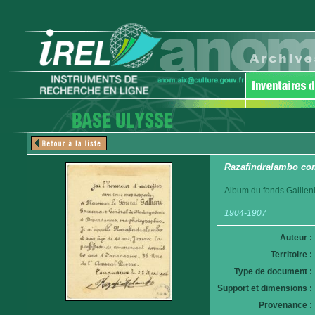
Razafindralambo co
Album du fonds Gallieni
1904-1907
Auteur :
Territoire :
Type de document :
Support et dimensions :
Provenance :