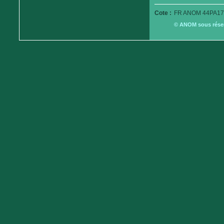
Cote :
FR ANOM 44PA17
© ANOM sous réserv