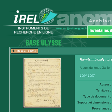
Rainitsimbazafy , pr
Album du fonds Gallieni
1904-1907
Auteur :
Territoire :
Type de document :
Support et dimensions :
Provenance :