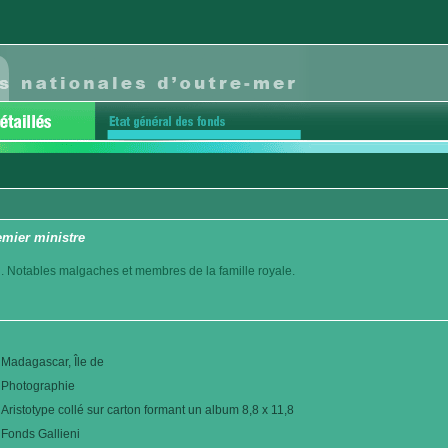
emier ministre
. Notables malgaches et membres de la famille royale.
Madagascar, Île de
Photographie
Aristotype collé sur carton formant un album 8,8 x 11,8
Fonds Gallieni