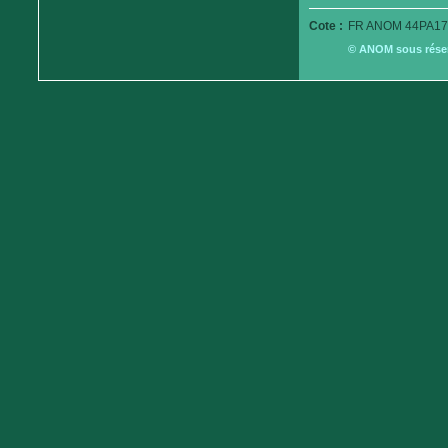
Cote :
FR ANOM 44PA17
© ANOM sous réserv