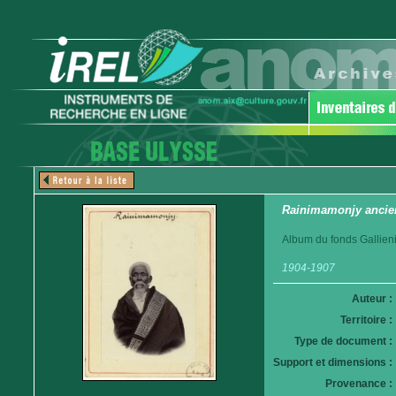
Rainimamonjy ancien
Album du fonds Gallieni
1904-1907
Auteur :
Territoire :
Type de document :
Support et dimensions :
Provenance :