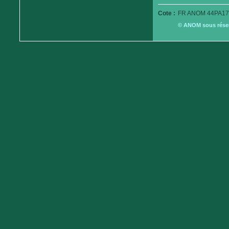
Cote :
FR ANOM 44PA17
© ANOM sous réserv