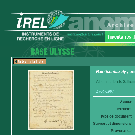
Rainitsimbazafy , pr
Album du fonds Gallieni
1904-1907
Auteur :
Territoire :
Type de document :
Support et dimensions :
Provenance :