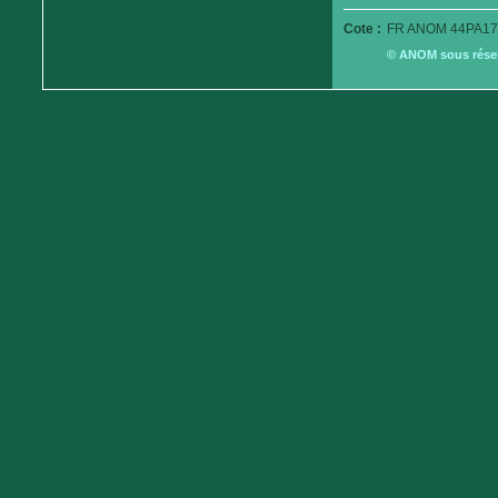
Cote :
FR ANOM 44PA17
© ANOM sous réserv