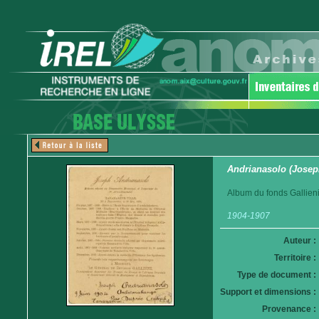
Andrianasolo (Josep
Album du fonds Gallieni
1904-1907
Auteur :
Territoire :
Type de document :
Support et dimensions :
Provenance :