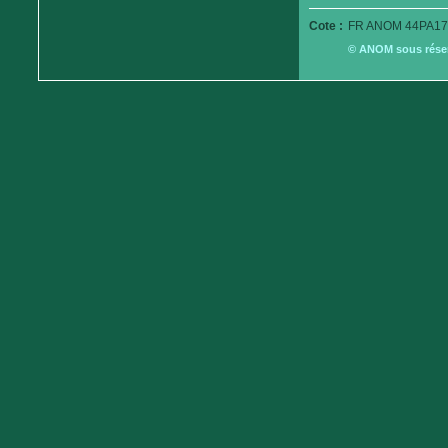
Cote :
FR ANOM 44PA17
© ANOM sous réserv