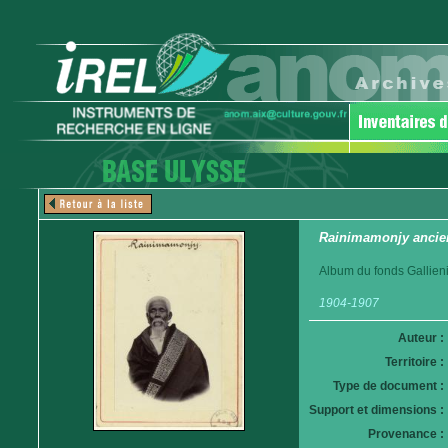
Rainimamonjy ancien
Album du fonds Gallieni
1904-1907
Auteur :
Territoire :
Type de document :
Support et dimensions :
Provenance :