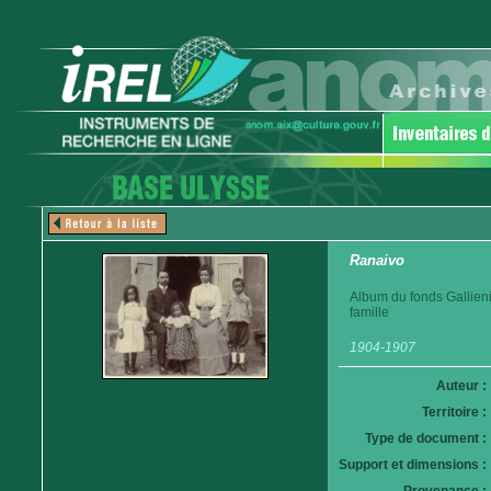
Ranaivo
Album du fonds Gallien
famille
1904-1907
Auteur :
Territoire :
Type de document :
Support et dimensions :