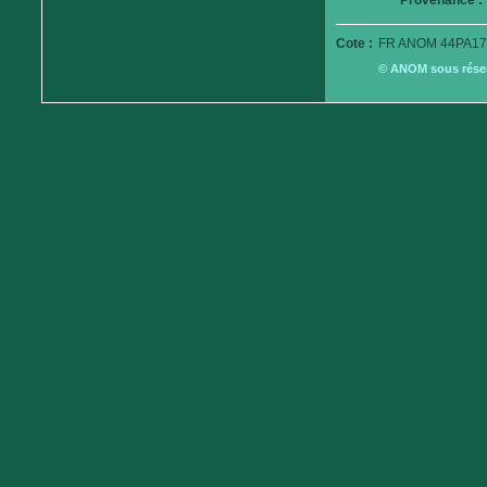
Provenance :
Cote :
FR ANOM 44PA17
© ANOM sous réserv