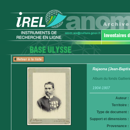
Rajaona (Jean-Baptis
Album du fonds Gallieni
1904-1907
Auteur :
Territoire :
Type de document :
Support et dimensions :
Provenance :