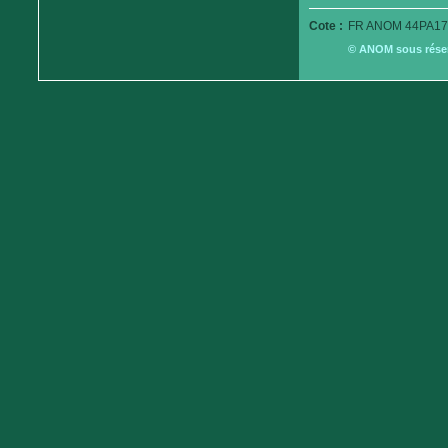
Cote :
FR ANOM 44PA17
© ANOM sous réserv