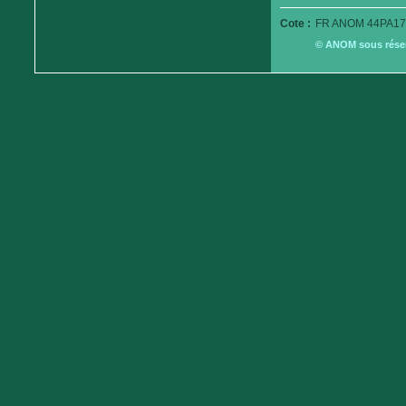
Cote :
FR ANOM 44PA17
© ANOM sous réserv