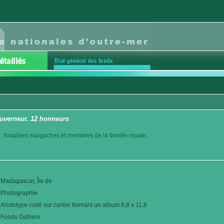
uverneur. 12 honneurs
. Notables malgaches et membres de la famille royale.
Madagascar, Île de
Photographie
Aristotype collé sur carton formant un album 8,8 x 11,8
Fonds Gallieni