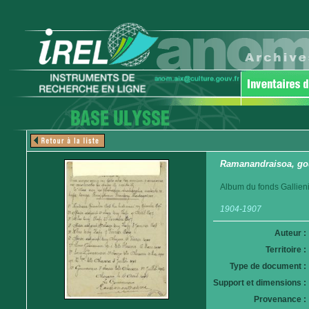
Ramanandraisoa, go
Album du fonds Gallieni
1904-1907
Auteur :
Territoire :
Type de document :
Support et dimensions :
Provenance :