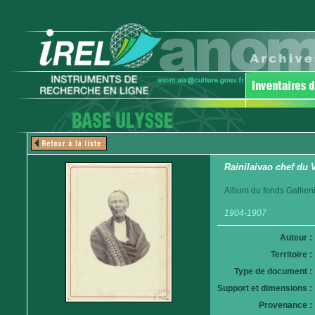
Rainilaivao chef du
Album du fonds Gallieni
1904-1907
Auteur :
Territoire :
Type de document :
Support et dimensions :
Provenance :