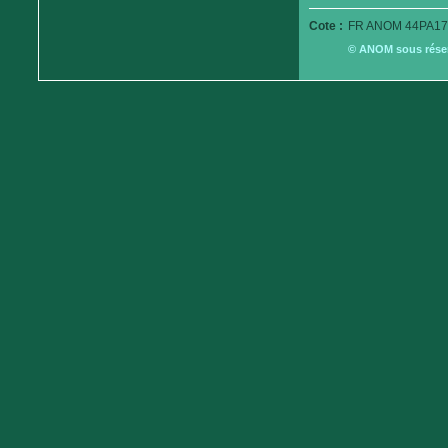
Cote :
FR ANOM 44PA17
© ANOM sous réserv