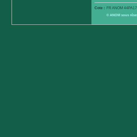
Cote :
FR ANOM 44PA17
© ANOM sous réserv