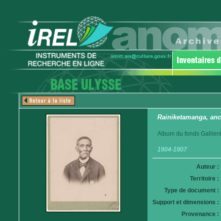
Rainiketamanga, anc
Album du fonds Gallieni
1904-1907
Auteur :
Territoire :
Type de document :
Support et dimensions :
Provenance :