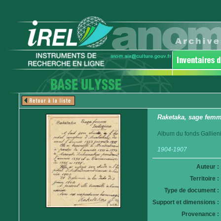
Raketaka, sage femm
Album du fonds Gallieni
1904-1907
Auteur :
Territoire :
Type de document :
Support et dimensions :
Provenance :