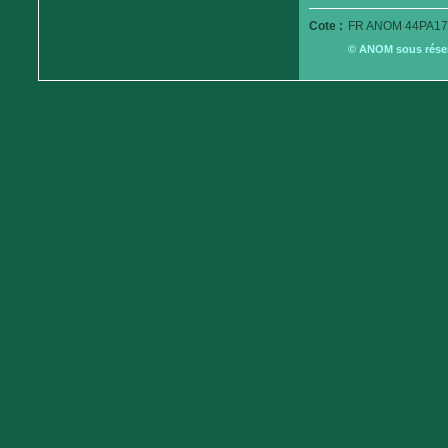
Cote :
FR ANOM 44PA17
© ANOM sous réserv