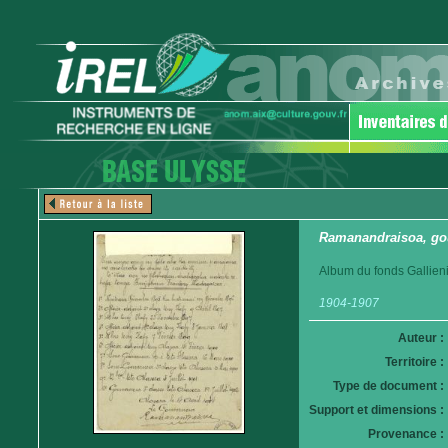
Ramanandraisoa, go
Album du fonds Gallieni
1904-1907
Auteur :
Territoire :
Type de document :
Support et dimensions :
Provenance :