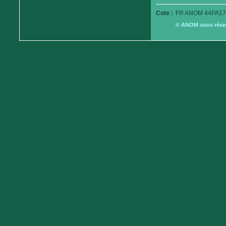
Cote :
FR ANOM 44PA17
© ANOM sous réserv