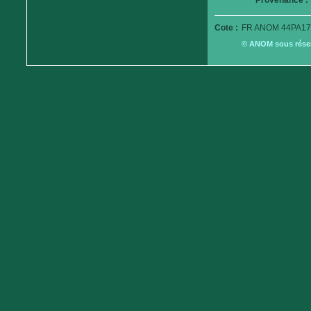
Provenance :
Cote :
FR ANOM 44PA17
© ANOM sous réserv