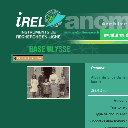
Ranaivo
Album du fonds Gallien
famille
1904-1907
Auteur :
Territoire :
Type de document :
Support et dimensions :