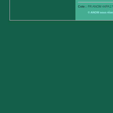
Cote :
FR ANOM 44PA17
© ANOM sous réserv