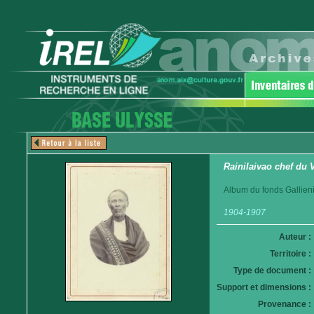
Rainilaivao chef du
Album du fonds Gallieni
1904-1907
Auteur :
Territoire :
Type de document :
Support et dimensions :
Provenance :