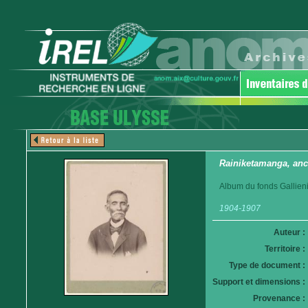
Rainiketamanga, anc
Album du fonds Gallieni
1904-1907
Auteur :
Territoire :
Type de document :
Support et dimensions :
Provenance :