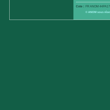
Cote :
FR ANOM 44PA17
© ANOM sous réserv