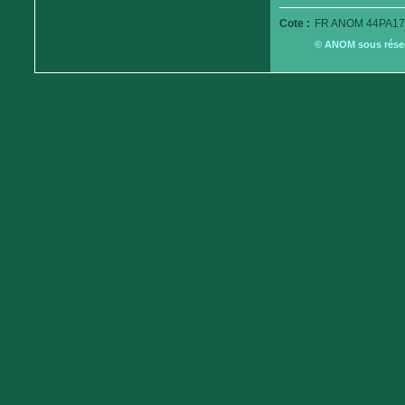
Cote :
FR ANOM 44PA17
© ANOM sous réserv