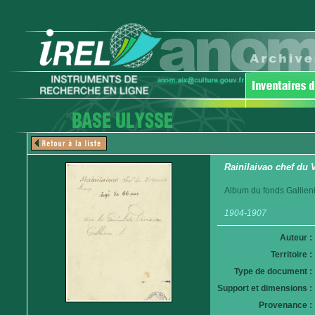
Rainilaivao chef du
Album du fonds Gallieni
1904-1907
Auteur :
Territoire :
Type de document :
Support et dimensions :
Provenance :