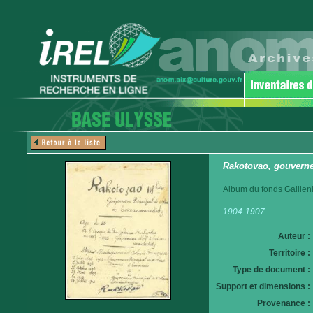
Rakotovao, gouverne
Album du fonds Gallieni
1904-1907
Auteur :
Territoire :
Type de document :
Support et dimensions :
Provenance :