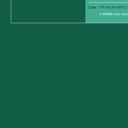
Cote :
FR ANOM 44PA173
© ANOM sous réserv