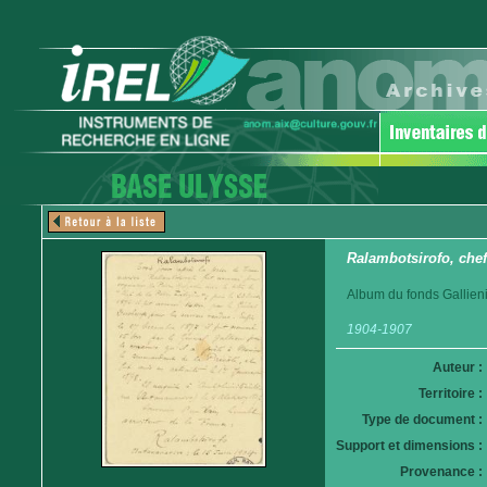
Ralambotsirofo, chef
Album du fonds Gallieni
1904-1907
Auteur :
Territoire :
Type de document :
Support et dimensions :
Provenance :