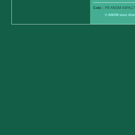
Cote :
FR ANOM 44PA17
© ANOM sous réserv