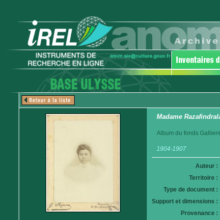
Madame Razafindra
Album du fonds Gallieni
1904-1907
Auteur :
Territoire :
Type de document :
Support et dimensions :
Provenance :