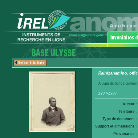
Rainizanamino, offi
Album du fonds Gallieni
1904-1907
Auteur :
Territoire :
Type de document :
Support et dimensions :
Provenance :