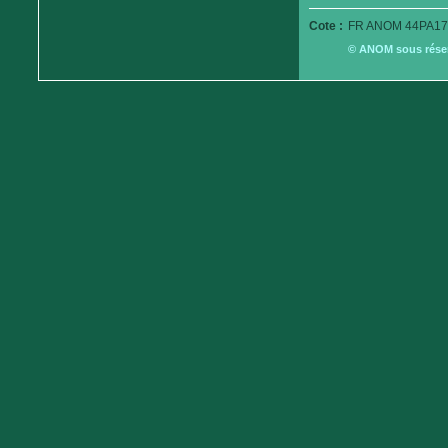
Cote :
FR ANOM 44PA17
© ANOM sous réserv