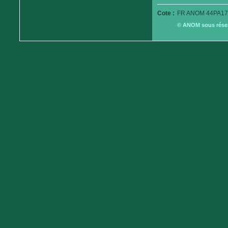
Cote :
FR ANOM 44PA17
© ANOM sous réserv