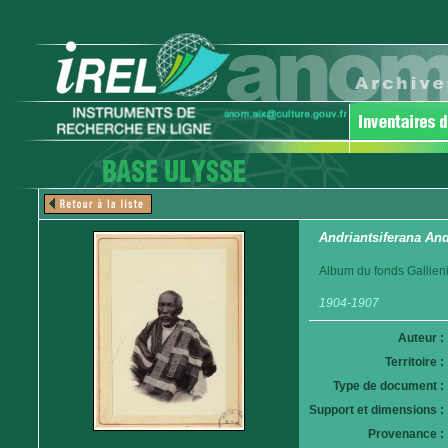
Andriantsiferana An
Album du fonds Gallieni
1904-1907
Auteur :
Territoire :
Type de document :
Support et dimensions :
Provenance :