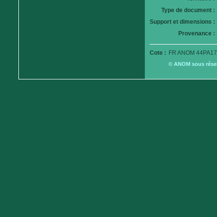
Type de document :
Support et dimensions :
Provenance :
Cote :
FR ANOM 44PA17
© ANOM sous réserv