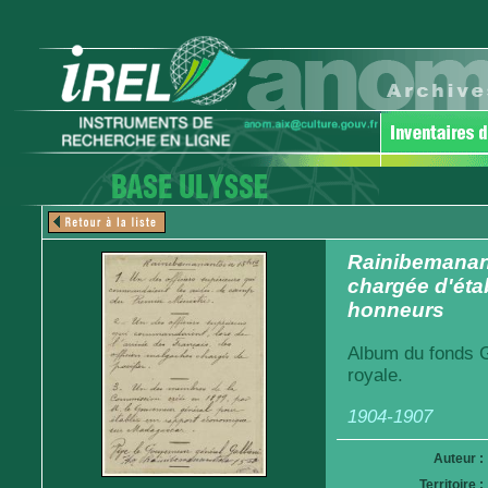
Rainibemanant
chargée d'éta
honneurs
Album du fonds G
royale.
1904-1907
Auteur :
Territoire :