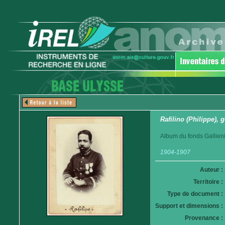
Rafilino (Philippe),
Album du fonds Gallieni
1904-1907
Auteur :
Territoire :
Type de document :
Support et dimensions :
Provenance :