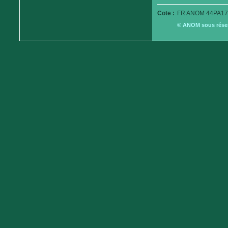
Cote :
FR ANOM 44PA17
© ANOM sous réserv