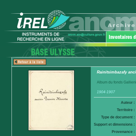
Rainitsimbazafy anci
Album du fonds Gallieni
1904-1907
Auteur :
Territoire :
Type de document :
Support et dimensions :
Provenance :