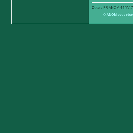
Cote :
FR ANOM 44PA17
© ANOM sous réserv