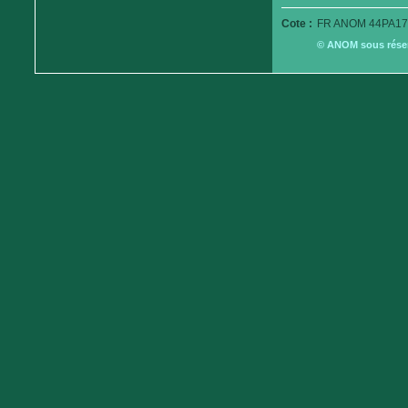
Cote :
FR ANOM 44PA17
© ANOM sous réserv