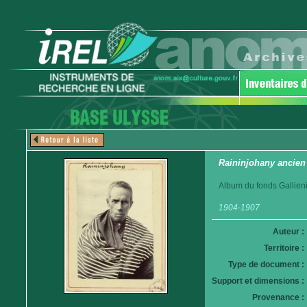
Raininjohany ancien 
Album du fonds Gallieni
1904-1907
Auteur :
Territoire :
Type de document :
Support et dimensions :
Provenance :