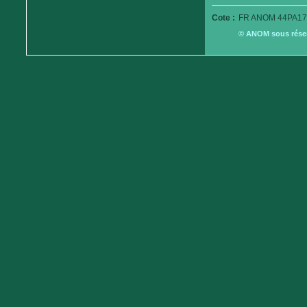
Cote :
FR ANOM 44PA17
© ANOM sous réserv