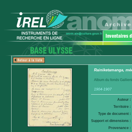
Rainiketamanga, mé
Album du fonds Gallieni
1904-1907
Auteur :
Territoire :
Type de document :
Support et dimensions :
Provenance :