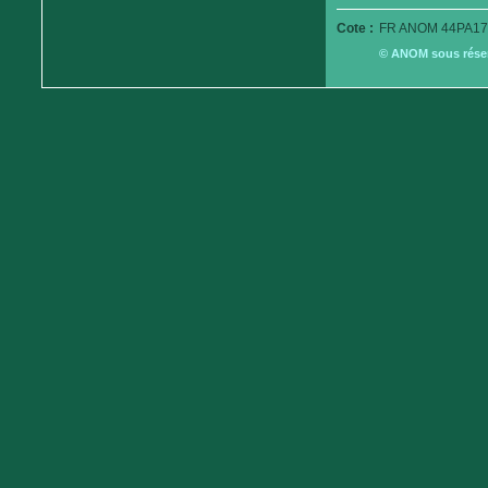
Cote :
FR ANOM 44PA17
© ANOM sous réserv