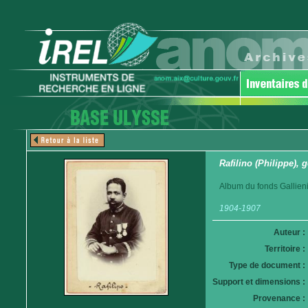
Rafilino (Philippe),
Album du fonds Gallieni
1904-1907
Auteur :
Territoire :
Type de document :
Support et dimensions :
Provenance :