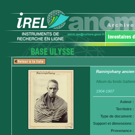
Raininjohany ancien 
Album du fonds Gallieni
1904-1907
Auteur :
Territoire :
Type de document :
Support et dimensions :
Provenance :