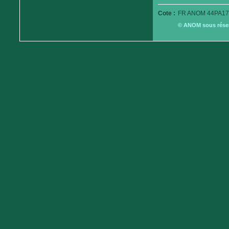
Cote :
FR ANOM 44PA17
© ANOM sous réserv