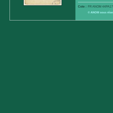
Cote :
FR ANOM 44PA17
© ANOM sous réserv