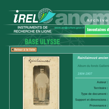
Rainilaimozé ancien 
Album du fonds Gallieni
1904-1907
Auteur :
Territoire :
Type de document :
Support et dimensions :
Provenance :