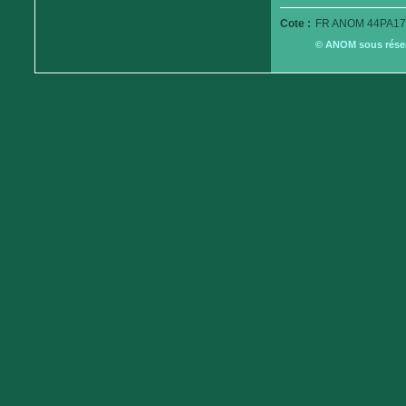
Cote :
FR ANOM 44PA17
© ANOM sous réserv