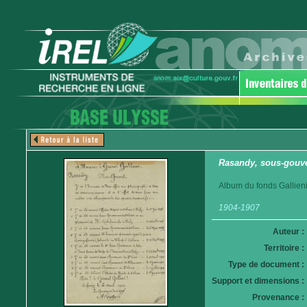
Rasandy, sous-gouv
Album du fonds Gallieni
1904-1907
Auteur :
Territoire :
Type de document :
Support et dimensions :
Provenance :