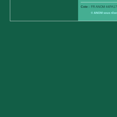
Cote :
FR ANOM 44PA17
© ANOM sous réserv