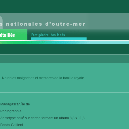
. Notables malgaches et membres de la famille royale.
Madagascar, Île de
Photographie
Aristotype collé sur carton formant un album 8,8 x 11,8
Fonds Gallieni