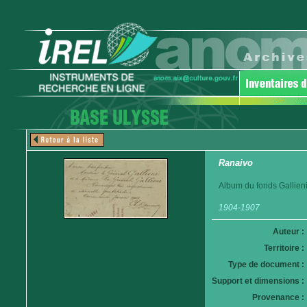
Ranaivo
Album du fonds Gallieni
1904-1907
Auteur :
Territoire :
Type de document :
Support et dimensions :
Provenance :