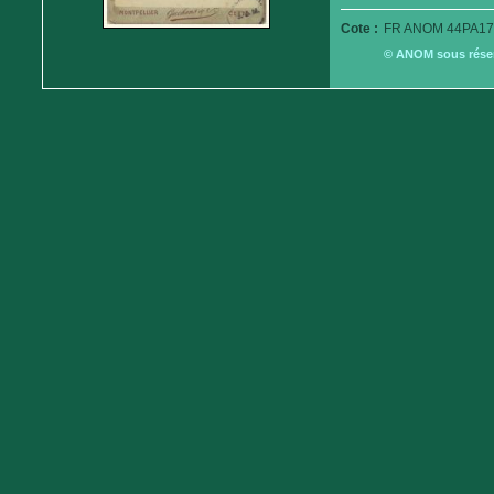
Cote :
FR ANOM 44PA17
© ANOM sous réserv