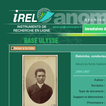
Ratsimba, conducteur
Album du fonds Gallieni
1904-1907
Auteur :
Territoire :
Type de document :
Support et dimensions :
Provenance :