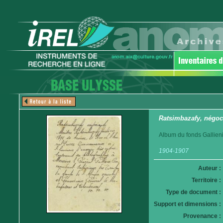
Ratsimbazafy, négoc
Album du fonds Gallieni
1904-1907
Auteur :
Territoire :
Type de document :
Support et dimensions :
Provenance :