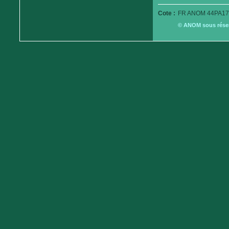
Cote :
FR ANOM 44PA17
© ANOM sous réserv