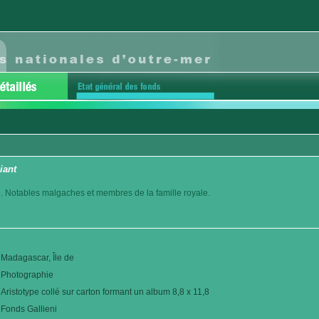
iant
. Notables malgaches et membres de la famille royale.
Madagascar, Île de
Photographie
Aristotype collé sur carton formant un album 8,8 x 11,8
Fonds Gallieni