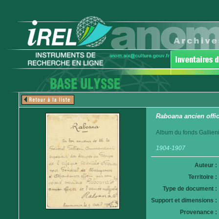
Raboana ancien offi
Album du fonds Gallieni
1904-1907
Auteur :
Territoire :
Type de document :
Support et dimensions :
Provenance :