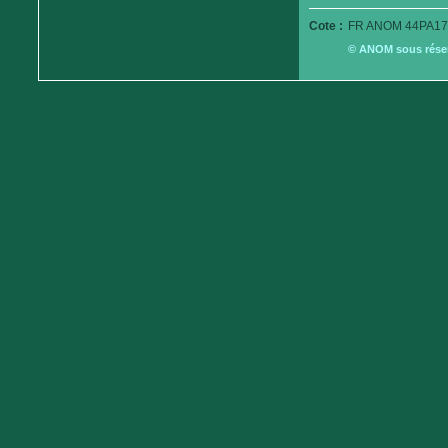
Cote :
FR ANOM 44PA17
© ANOM sous réserv