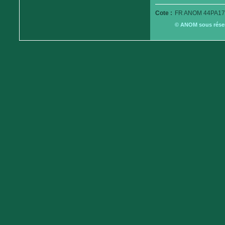
Cote :
FR ANOM 44PA17
© ANOM sous réserv