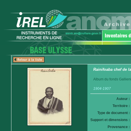
Rainifoaba chef de l
Album du fonds Gallieni
1904-1907
Auteur :
Territoire :
Type de document :
Support et dimensions :
Provenance :