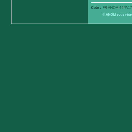
Cote :
FR ANOM 44PA17
© ANOM sous réserv