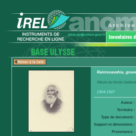
Rainisoavahia, gouve
Album du fonds Gallieni
1904-1907
Auteur :
Territoire :
Type de document :
Support et dimensions :
Provenance :