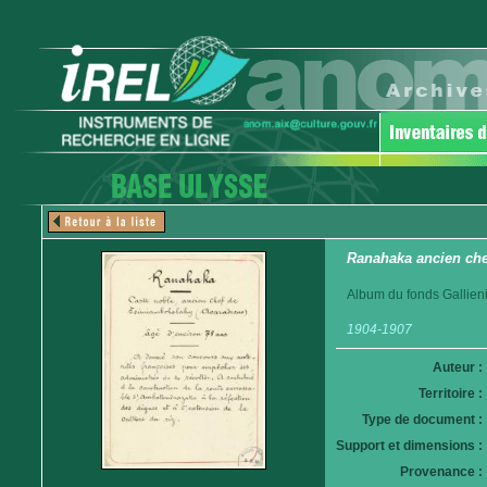
Ranahaka ancien ch
Album du fonds Gallieni
1904-1907
Auteur :
Territoire :
Type de document :
Support et dimensions :
Provenance :