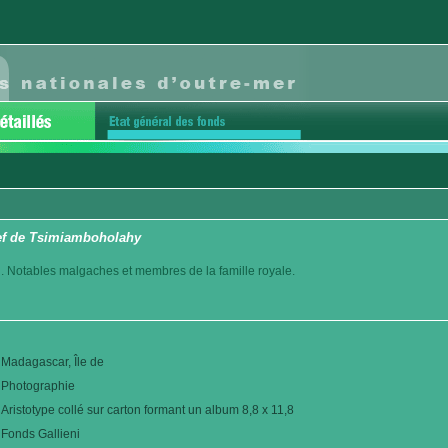
ef de Tsimiamboholahy
. Notables malgaches et membres de la famille royale.
Madagascar, Île de
Photographie
Aristotype collé sur carton formant un album 8,8 x 11,8
Fonds Gallieni