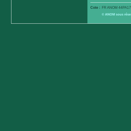
Cote :
FR ANOM 44PA17
© ANOM sous réserv