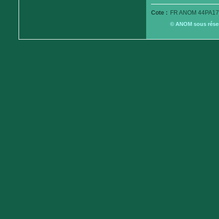
Cote :
FR ANOM 44PA17
© ANOM sous réserv