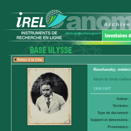
Ravohavahy, médeci
Album du fonds Gallieni
1904-1907
Auteur :
Territoire :
Type de document :
Support et dimensions :
Provenance :