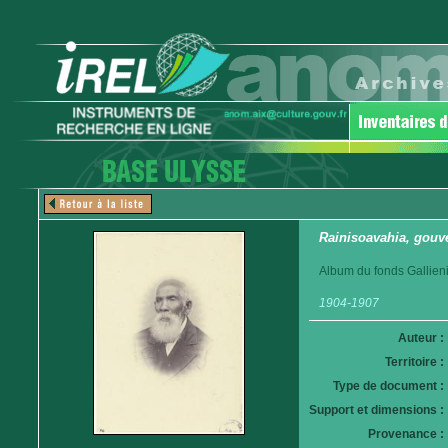
Rainisoavahia, gouve
Album du fonds Gallieni
1904-1907
Auteur :
Territoire :
Type de document :
Support et dimensions :
Provenance :