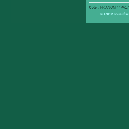
Cote :
FR ANOM 44PA17
© ANOM sous réserv