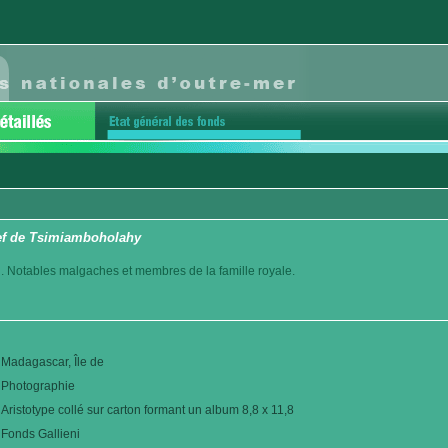
ef de Tsimiamboholahy
. Notables malgaches et membres de la famille royale.
Madagascar, Île de
Photographie
Aristotype collé sur carton formant un album 8,8 x 11,8
Fonds Gallieni