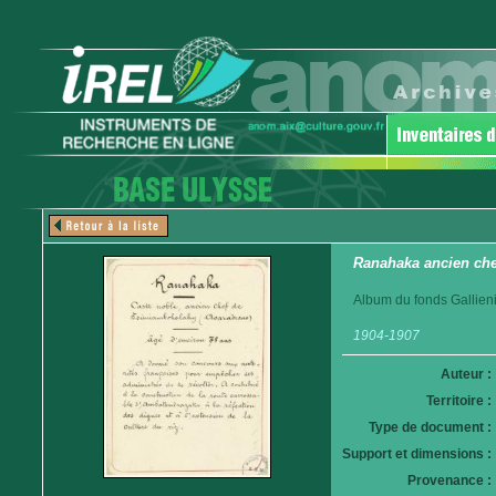
Ranahaka ancien ch
Album du fonds Gallieni
1904-1907
Auteur :
Territoire :
Type de document :
Support et dimensions :
Provenance :