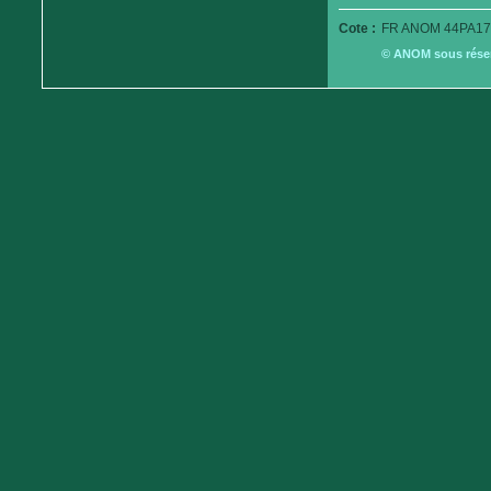
Cote :
FR ANOM 44PA17
© ANOM sous réserv