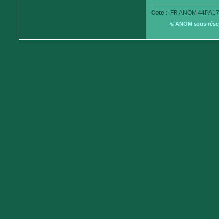
Cote :
FR ANOM 44PA17
© ANOM sous réserv