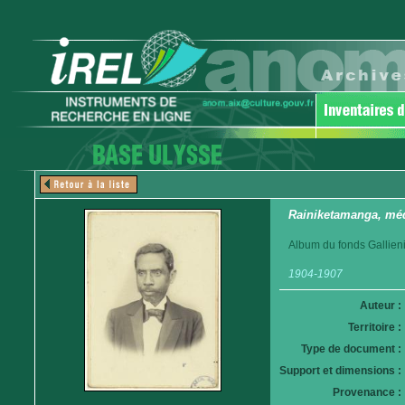
Rainiketamanga, mé
Album du fonds Gallieni
1904-1907
Auteur :
Territoire :
Type de document :
Support et dimensions :
Provenance :