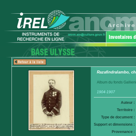
Razafindralambo, cha
Album du fonds Gallieni
1904-1907
Auteur :
Territoire :
Type de document :
Support et dimensions :
Provenance :