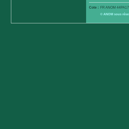
Cote :
FR ANOM 44PA17
© ANOM sous réserv