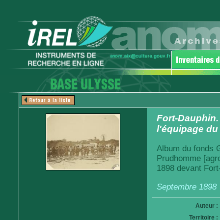
Fort-Dauphin
l'équipage du
Album du fonds Ga
Prudhomme [agro
1898 devant Fort
Septembre 1898
Auteur :
Territoire :