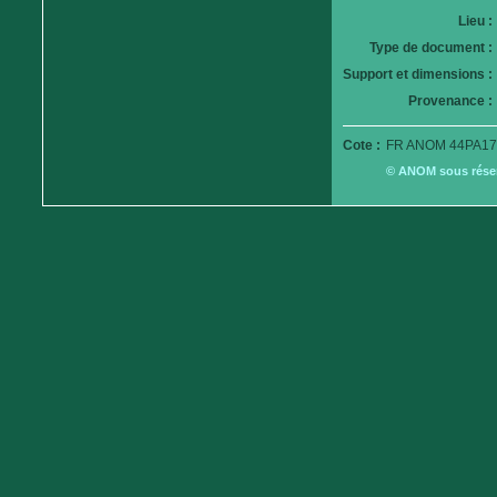
Lieu :
Type de document :
Support et dimensions :
Provenance :
Cote :
FR ANOM 44PA179
© ANOM sous réserv