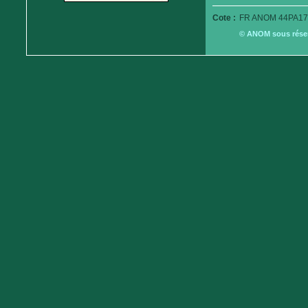
Cote :
FR ANOM 44PA17
© ANOM sous réserv