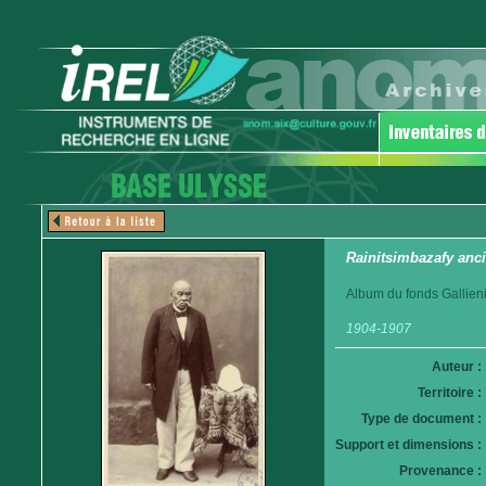
Rainitsimbazafy anci
Album du fonds Gallieni
1904-1907
Auteur :
Territoire :
Type de document :
Support et dimensions :
Provenance :