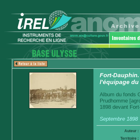
Fort-Dauphin
l'équipage du
Album du fonds Ga
Prudhomme [agro
1898 devant Fort
Septembre 1898
Auteur :
Territoire :