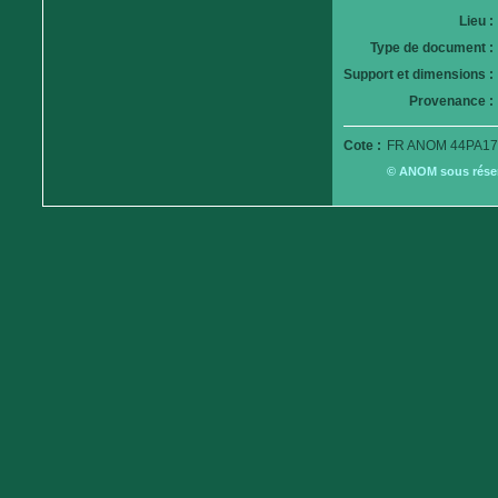
Lieu :
Type de document :
Support et dimensions :
Provenance :
Cote :
FR ANOM 44PA179
© ANOM sous réserv