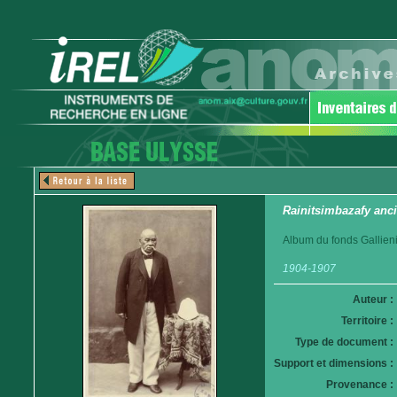
Rainitsimbazafy anci
Album du fonds Gallieni
1904-1907
Auteur :
Territoire :
Type de document :
Support et dimensions :
Provenance :