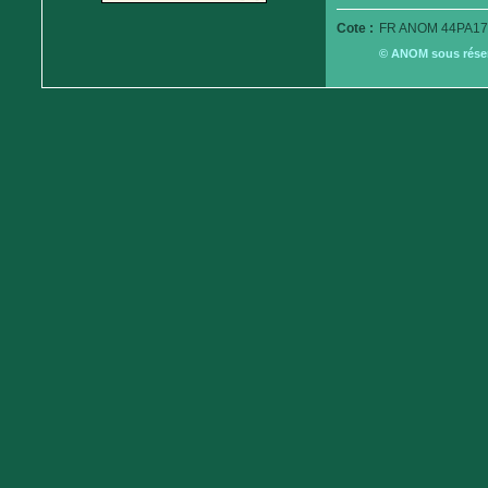
Cote :
FR ANOM 44PA17
© ANOM sous réserv