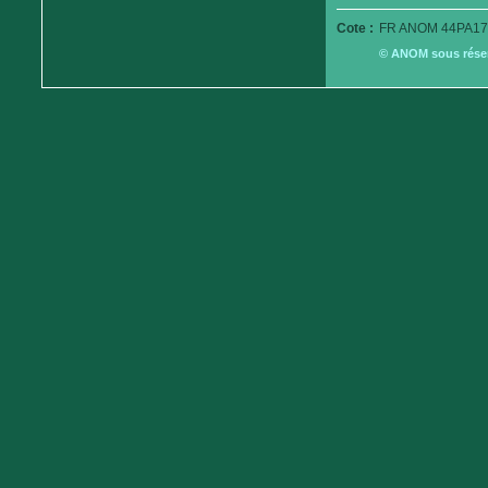
Cote :
FR ANOM 44PA17
© ANOM sous réserv