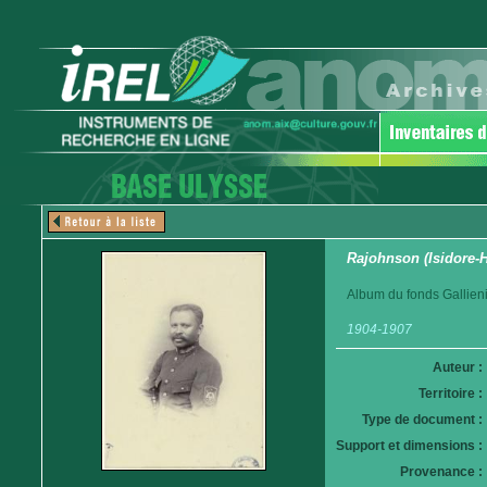
Rajohnson (Isidore-
Album du fonds Gallieni
1904-1907
Auteur :
Territoire :
Type de document :
Support et dimensions :
Provenance :